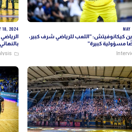
 18, 2024
MAY 
دين كيكانوفيتش: ”اللعب للرياضي شرف كبير
يضًا مسؤولية كبيرة
بالنهائي 
lysis
Interv