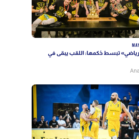
MAY
«ياضي» تبسط حُكمها: اللقب يبقى في
Ana