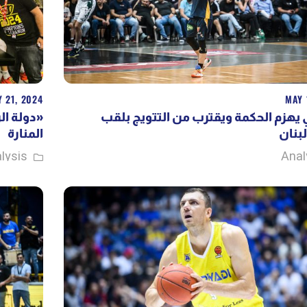
 21, 2024
MAY 
 يهزم الحكمة ويقترب من التتويج بلقب
دولة الر
بنان
المنارة
lysis
Anal