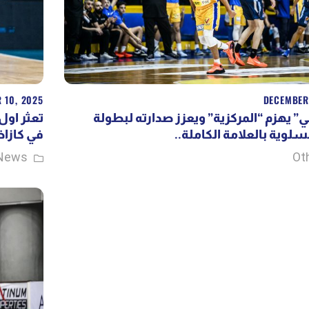
 10, 2025
DECEMBER
“” يهزم “المركزية” ويعزز صدارته لبطولة
تعثر اول
 السلوية بالعلامة الكاملة
في كا..
News
Ot