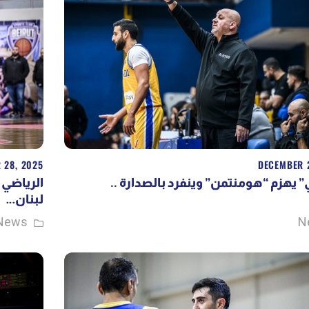
 28, 2025
DECEMBER 
اضي” يهزم “هومنتمن” وينفرد بالصدارة
الرياضي 
لبنان…
News
N