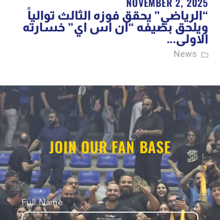
NOVEMBER 2, 2025
“الرياضي” يحقق فوزه الثالث توالياً
ويلحق بضيفه “ان اس اي” خسارته
الاولى…
News
JOIN OUR FAN BASE
Full Name