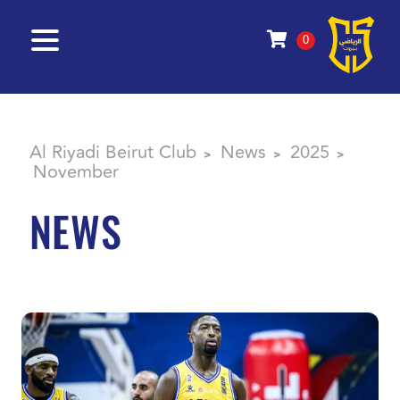
0
Al Riyadi Beirut Club
News
2025
>
>
>
November
NEWS