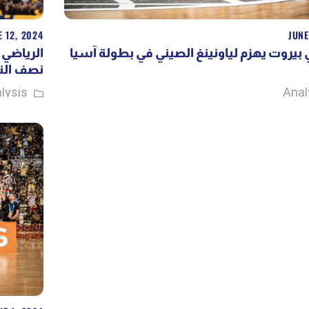
E 12, 2024
JUNE
 بيروت يهزم لياونينغ الصيني في بطولة آسيا
الرياضي 
نصف الن
lysis
Anal