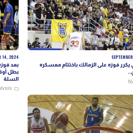
 14, 2024
SEPTEMBER
 يكرر فوزه على الزمالك باختتام معسكره
بعد فوزه
ي
بطل أوقي
السلة
N
lysis