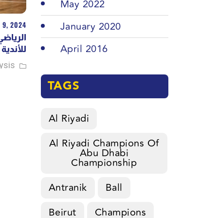
May 2022
January 2020
 9, 2024
الرياضي
April 2016
للأندية
ysis
TAGS
Al Riyadi
Al Riyadi Champions Of
Abu Dhabi
Championship
Antranik
Ball
Beirut
Champions