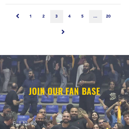
1
2
3
4
5
…
20
JOIN OUR FAN BASE
Full Name