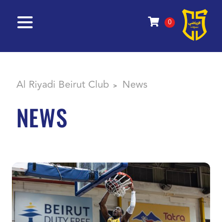
0
Al Riyadi Beirut Club
News
>
NEWS