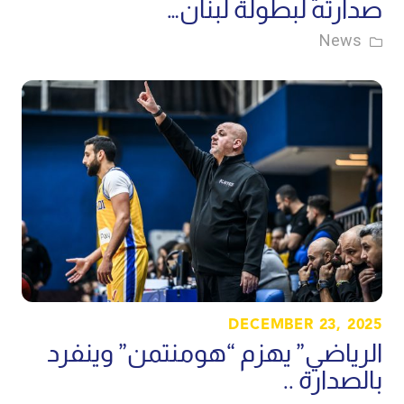
صدارته لبطولة لبنان…
News
DECEMBER 23, 2025
الرياضي” يهزم “هومنتمن” وينفرد
بالصدارة ..