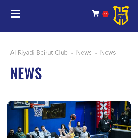
0
Al Riyadi Beirut Club
News
News
>
>
NEWS