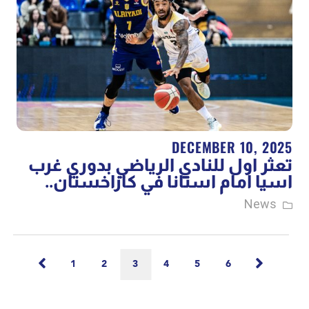
DECEMBER 10, 2025
تعثر اول للنادي الرياضي بدوري غرب
اسيا امام استانا في كازاخستان..
News
1
2
3
4
5
6