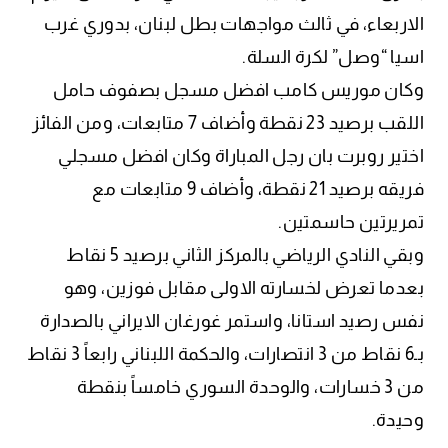
الاربعاء، في ثالث مواجهات بطل لبنان، بدوري غرب
اسيا “وصل” لكرة السلة.
وكان موريس كامب افضل مسجل بصفوف حامل
اللقب برصيد 23 نقطة وأضاف 7 متابعات، ومن الفائز
اختير روبرت بان رجل المباراة وكان افضل مسجلي
فريقه برصيد 21 نقطة، وأضاف 9 متابعات مع
تمريرتين حاسمتين.
وبقي النادي الرياضي بالمركز الثاني برصيد 5 نقاط
بعدما تعرض لخسارته الاولى مقابل فوزين، وهو
نفس رصيد استانا، واستمر غورغان الايراني بالصدارة
بـ6 نقاط من 3 انتصارات، والحكمة اللبناني رابعاً 3 نقاط
من 3 خسارات، والوحدة السوري خامساً بنقطة
وحيدة.