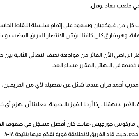
في ملعب نهاد نوفل.
اية، وهو فارق كان كافيًا ليؤمّن الانتصار للفريق المضيف ويض
 الرياضي الآن الفائز من مواجهة نصف النهائي الثانية بين طبي
خصمه في النهائي المقرر مساء الغد.
مدرب أحمد فران عندما سُئل عن تفضيله لأي من الفريقين:
 الأمر لا يهمّنا… إذا أردنا الفوز بالبطولة، فعلينا أن نهزم أ
ده، حيث قاد الفريق لانطلاقة قوية تقدّم فيها بنتيجة ١٨-٨