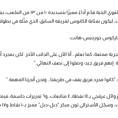
، ليكون بمثابة الكابوس لفريقه السابق، الذي مثّله في بطولة
اركوس جورجيس-هانت:
جربة ممتعة، كما تعلم… أنا الآن على الجانب الآخر. لكن بمجر
 إنهم فريق جيد؛ وصلوا إلى نصف النهائي.”
“كانوا مجرد فريق يقف في طريقنا… ونحن أنجزنا المهمة.”
 الأسترالي ثون ميكر “دبل-دبل” مميز بـ١٠ نقاط و١٧ متابعة، إلى جانب ٤ تمريرات حاسمة و٢ بلوك.