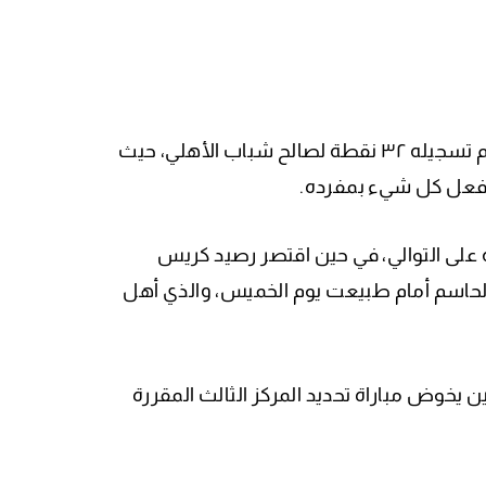
من جهة أخرى، ذهبت جهود الأمريكي ديشوندري واشنطن سدى رغم تسجيله ٣٢ نقطة لصالح شباب الأهلي، حيث
لى فعل كل شيء بمفرده.
 قيس الشبيبي وجاميل هاغينز بتسجيل ١٥ و١٢ نقطة على التوالي، في حين اقتصر رصيد كريس
 أن كان قد أحرز ٢٥ نقطة في الفوز الحاسم أمام طبيعت يوم الخميس، والذي أهل
ن يخوض مباراة تحديد المركز الثالث المقررة