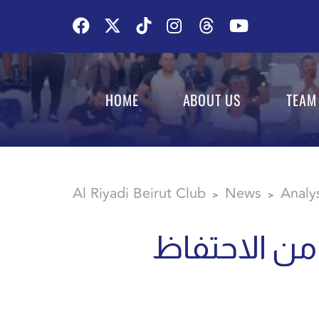
HOME
ABOUT US
TEAM
Al Riyadi Beirut Club
News
Analy
>
>
 من الاحتفاظ