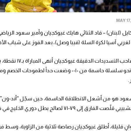
يل (لبنان) – قاد الثنائي هايك غيوكجيان وأمير سعود الرياضي
ربي آسيا لكرة السلة (فيبا وصل)، بعد الفوز على شباب الأهلي الإماراتي بن
الفريق نحو سلسلة حاسمة من ١٠-٠ وضعت حداً لط
.
ت الفارق إلى ٧٩-٧١ لصالح بطل دوري الخليج في فيبا وصل.
انٍ قليلة، أطلق غيوكجيان رصاصة ثلاثية من الزاوية، وسط ف