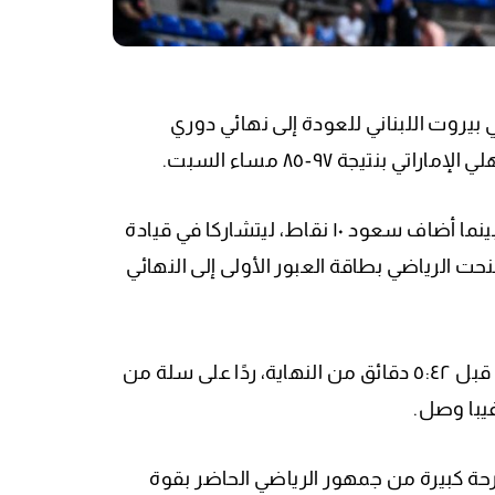
 بيروت اللبناني للعودة إلى نهائي دوري
تيجة ٩٧-٨٥ مساء السبت.
النجم صاحب التسديدات الدقيقة غيوكجيان أنهى المباراة بـ١٧ نقطة، بينما أضاف سعود ١٠ نقاط، ليتشاركا في قيادة
موحات الخصم ومنحت الرياضي بطاقة العبور الأولى إلى النهائي
وكان سعود هو من أشعل الانطلاقة الحاسمة، حين سجّل “أند-ون” قبل ٥:٤٢ دقائق من النهاية، ردًا على سلة من
رحة كبيرة من جمهور الرياضي الحاضر بقوة