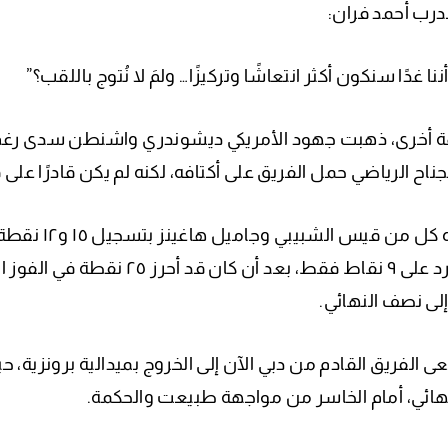
درب أحمد فران:
ننا غدًا سنكون أكثر انتعاشًا وتركيزًا… ولمَ لا نُتوج باللقب؟”
جناح الرياضي حمل الفريق على أكتافه، لكنه لم يكن قادرًا ع
وسانده كل من
كراوفورد على ٩ نقاط فقط، بعد
إلى نصف النهائي.
الفريق القادم من دبي الآن إلى الخروج بميدالية برونزية، حي
هائي، أمام الخاسر من مواجهة طبيعت والحكمة.