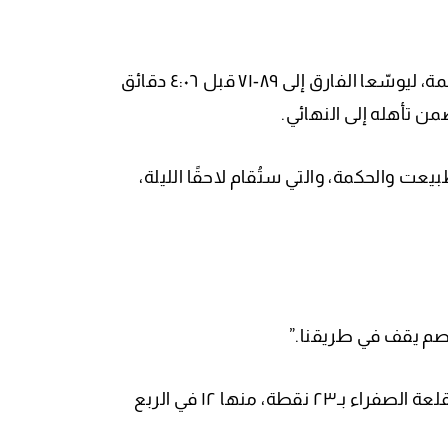
ثم تناوب كل من غيوكجيان وسعود على إتمام سلسلة النقاط الحاسمة، ليوسّعا الفارق إلى ٨٩-٧١ قبل ٤:٠٦ دقائق
من تأهله إلى النهائي.
عت والحكمة، والتي ستُقام لاحقًا الليلة،
ي خصم يقف في طريقنا.”
الأمريكي ماركوس جورجيس-هانت كان أفضل مسجّل في صفوف القلعة الصفراء بـ٢٣ نقطة، منها ١٢ في الربع