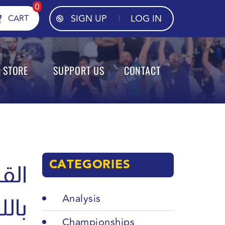
0
SIGN UP
LOG IN
CART
STORE
SUPPORT US
CONTACT
CATEGORIES
الق
Analysis
بال
Championships