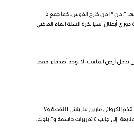
الجناح القوي البنية قدّم أداءً مميزًا بتسديده ١٠ من ١٣ من الملعب، بينها ٢ من ٣ من خارج القوس، كما جمع ٥
 دوري أبطال آسيا لكرة السلة العام الماضي.
د أن ندخل أرض الملعب، لا يوجد أصدقاء، فقط
وساهم وائل عرقجي بـ١٤ نقطة، ٤ متابعات، و٦ تمريرات حاسمة، فيما قدّم الكرواتي مارين ماريتش ١١ نقطة و٧