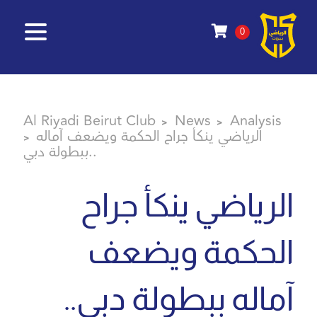
0
Al Riyadi Beirut Club
News
Analysis
>
>
الرياضي ينكأ جراح الحكمة ويضعف آماله
>
ببطولة دبي..
الرياضي ينكأ جراح
الحكمة ويضعف
آماله ببطولة دبي..