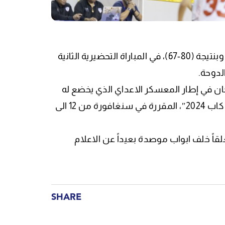
فاز فريق النادي الرياضي بيروت على الزمالك المصري بفارق 13 نقطة وبنتيجة (80-67)، في المباراة التحضيرية الثانية
الدوحة
درجان في إطار المعسكر الاعداي الذي يخضع له
بطل لبنان وآسيا في سياق التحضيرات لكأس القارات “انتركونتيننتال كاب 2024″، المقررة في سنغافورة من 12 الى
قاً خلف ابواب موصدة بعيداً عن الاعلام
SHARE