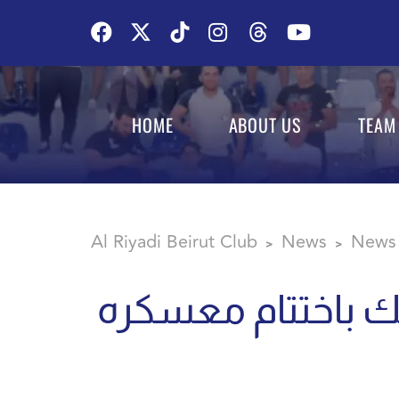
HOME
ABOUT US
TEAM
Al Riyadi Beirut Club
News
News
>
>
لك باختتام معسكره