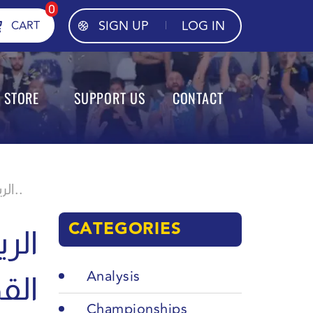
0
SIGN UP
LOG IN
CART
STORE
SUPPORT US
CONTACT
الرياضي يكرر فوزه على الزمالك باختتام معسكره القطري..
CATEGORIES
الر
Analysis
ا..
Championships