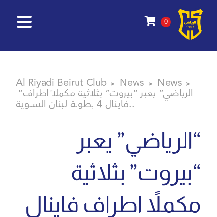
0
Al Riyadi Beirut Club
News
News
>
>
>
“الرياضي” يعبر “بيروت” بثلاثية مكملاً اطراف
فاينال 4 بطولة لبنان السلوية..
“الرياضي” يعبر
“بيروت” بثلاثية
مكملاً اطراف فاينال