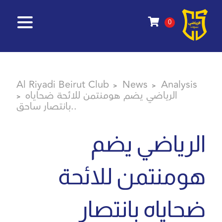
0
Al Riyadi Beirut Club
News
Analysis
>
>
الرياضي يضم هومنتمن للائحة ضحاياه
>
بانتصار ساحق..
الرياضي يضم
هومنتمن للائحة
ضحاياه بانتصار