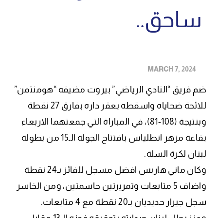
ساحق..
MARCH 7, 2024
ضم فريق “النادي الرياضي” بيروت مضيفه “هومنتمن”
للائحة ضحاياه واسقطه بعقر داره بفارق 27 نقطة
وبنتيجة (108-81)، في المباراة التي جمعتهما الاربعاء
بقاعة مزهر انطلياس بافتتاح الجولة الـ15 من بطولة
لبنان لكرة السلة.
وكان ماني هاريس افضل مسجل للفائز بـ24 نقطة
واضاف 5 متابعات وتمريرتين حاسمتين، ومن الخاسر
سجل جيرار حديديان بـ20 نقطة مع 4 متابعات.