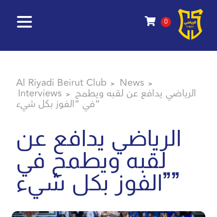
0
Al Riyadi Beirut Club
News
>
>
الرياضي يدافع عن لقبه ويطمح
Interviews
>
في ”الفوز بكل شيء”
الرياضي يدافع عن
لقبه ويطمح في
”الفوز بكل شيء”