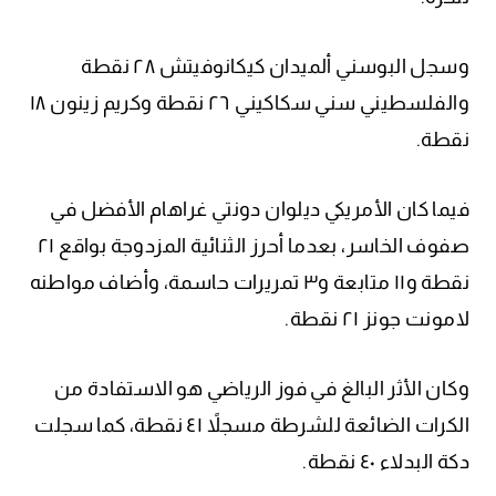
وسجل البوسني ألميدان كيكانوفيتش ٢٨ نقطة
والفلسطيني سني سكاكيني ٢٦ نقطة وكريم زينون ١٨
نقطة.
فيما كان الأمريكي ديلوان دونتي غراهام الأفضل في
صفوف الخاسر، بعدما أحرز الثنائية المزدوجة بواقع ٢١
نقطة و١١ متابعة و٣ تمريرات حاسمة، وأضاف مواطنه
لامونت جونز ٢١ نقطة.
وكان الأثر البالغ في فوز الرياضي هو الاستفادة من
الكرات الضائعة للشرطة مسجلاً ٤١ نقطة، كما سجلت
دكة البدلاء ٤٠ نقطة.