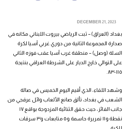
DECEMBER 21, 2023
بغداد (العراق) – ثبت الرياضي بيروت اللبناني مكانه في
صدارة المجموعة الثانية من دوري غربي آسيا لكرة
السلة (وصل) – منطقة غرب آسيا عقب فوزه الثاني
على التوالي خارج الديار على الشرطة العراقي بنتيجة
١١٥-٨٣.
وشهد اللقاء، الذي أقيم اليوم الخميس في صالة
الشعب في بغداد، تألق صانع الألعاب وائل عرقجي من
جانب الفائز، حيث حقق الثنائية المزدوجة بواقع ١٧
نقطة و١١ تمريرة حاسمة و٥ متابعات و٣ سرقات
للكرة.