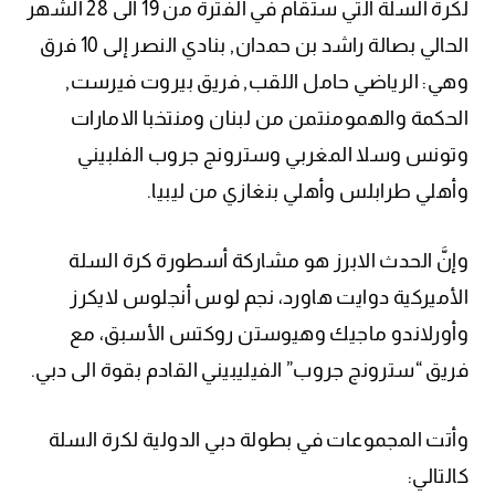
لكرة السلة التي ستقام في الفترة من 19 الى 28 الشهر
الحالي بصالة راشد بن حمدان, بنادي النصر إلى 10 فرق
وهي: الرياضي حامل اللقب, فريق بيروت فيرست,
الحكمة والهمومنتمن من لبنان ومنتخبا الامارات
وتونس وسلا المغربي وسترونج جروب الفلبيني
وأهلي طرابلس وأهلي بنغازي من ليبيا.
وإنَّ الحدث الابرز هو مشاركة أسطورة كرة السلة
الأميركية دوايت هاورد، نجم لوس أنجلوس لايكرز
وأورلاندو ماجيك وهيوستن روكتس الأسبق، مع
فريق “سترونج جروب” الفيليبيني القادم بقوة الى دبي.
وأتت المجموعات في بطولة دبي الدولية لكرة السلة
كالتالي: